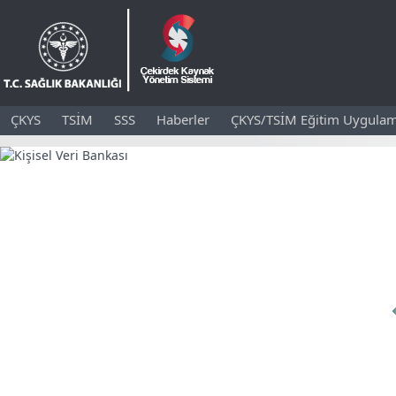
ÇKYS
TSİM
SSS
Haberler
ÇKYS/TSİM Eğitim Uygulam